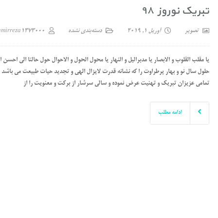
تبریک نوروز ۹۸
تصویر
آوریل 1, 2019
دسته‌بندی نشده
amirreza1373000
یا مقلب القلوب و الابصار یا مدبرالیل و النهار یا محول الحول و الاحوال حول حالنا الی احسن ا
حلول سال نو و بهار پرطراوت را که نشانه قدرت لایزال الهی و تجدید حیات طبیعت می باشد را
تمامی عزیزان تبریک و تهنیت عرض نموده و سالی سرشار از برکت و معنویت را از
ادامه مطلب