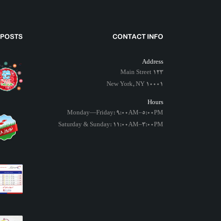
 POSTS
CONTACT INFO
Address
123 Main Street
New York, NY 10001
Hours
Monday—Friday: 9:00AM–5:00PM
Saturday & Sunday: 11:00AM–3:00PM