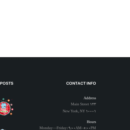
 POSTS
CONTACT INFO
Address
123 Main Street
New York, NY 10001
Hours
Monday—Friday: 9:00AM–5:00PM