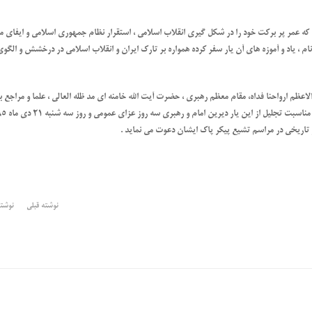
یه که عمر پر برکت خود را در شکل گیری انقلاب اسلامی ، استقرار نظام جمهوری اسلامی و ایفای 
م ، یاد و آموزه های آن یار سفر کرده همواره بر تارک ایران و انقلاب اسلامی در درخشش و الگوی
عظم ارواحنا فداه، مقام معظم رهبری ، حضرت آیت الله خامنه ای مد ظله العالی ، علما و مراجع ب
تاریخی در مراسم تشیع پیکر پاک ایشان دعوت می نماید .
نوشته قبلی
نوشت