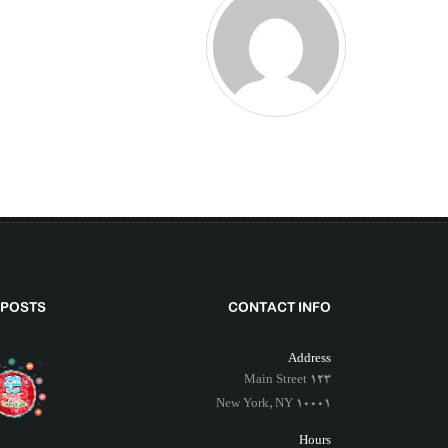
 POSTS
CONTACT INFO
Address
123 Main Street
New York, NY 10001
Hours