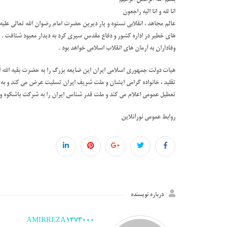
بسم الله الرحمن الرحیم
انا لله و انا الیه راجعون
عالم مجاهد ، انقلابی نستوه و یار دیرین حضرت امام رضوان الله تعالی عل
های خطیر در اداره کشور و دفاع مقدس سپری کرد به دیدار معبود شتافت . نا
وفاداران به آرمان های انقلاب اسلامی خواهد بود .
هیات دولت جمهوری اسلامی ایران این ضایعه بزرگ را به حضرت بقیه الله الا
تعطیل عمومی اعلام می کند و ملت قدر شناس ایران را به شرکت باشکوه و 
روابط عمومی نورآنلاین
درباره نویسنده
AMIRREZA1373000